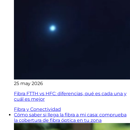
25 may 2026
Fibra FTTH vs HFC: diferencias, qué es cada una y
cuál es mejor
Fibra y Conectividad
Cómo saber si llega la fibra a mi casa: comprueba
la cobertura de fibra óptica en tu zona