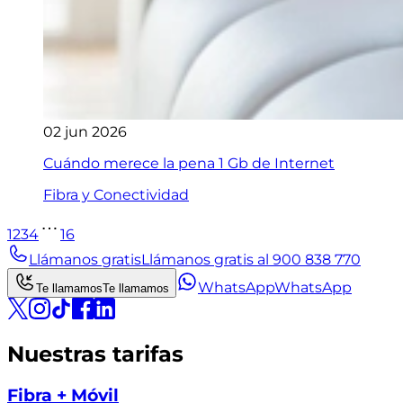
02 jun 2026
Cuándo merece la pena 1 Gb de Internet
Fibra y Conectividad
1
2
3
4
16
Llámanos gratis
Llámanos gratis al 900 838 770
WhatsApp
WhatsApp
Te llamamos
Te llamamos
Nuestras tarifas
Fibra + Móvil