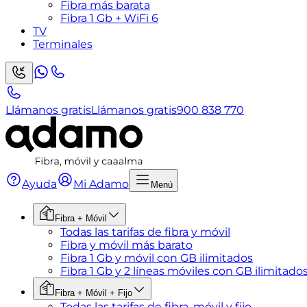
Fibra más barata
Fibra 1 Gb + WiFi 6
TV
Terminales
Llámanos gratis
Llámanos gratis
900 838 770
Ayuda
Mi Adamo
Menú
Fibra + Móvil
Todas las tarifas de fibra y móvil
Fibra y móvil más barato
Fibra 1 Gb y móvil con GB ilimitados
Fibra 1 Gb y 2 líneas móviles con GB ilimitado
Fibra + Móvil + Fijo
Todas las tarifas de fibra, móvil y fijo