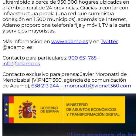
ultrarrápido a cerca de 950.000 hogares ubicados en
el ámbito rural de 24 provincias
. Gracias a contar con
infraestructura propia
(una red que suministra
conexión en 1.500 municipios)
, además de Internet,
Adamo proporciona telefonía fija y móvil, TV a la carta
y servicios mayoristas.
Más información en
www.adamo.es
y en
Twitter
@adamo_es
Contacto para particulares
:
900 651 765
-
info@adamo.es
Contacto exclusivo para prensa:
Javier Moronatti de
Mendizabal (VIPNET 360, agencia de comunicación
de Adamo),
638 213 244
-
jmoronatti@vipnet360.com