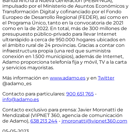
Banda Ancha a Nueva Generación (PEBA-NGA),
impulsado por el Ministerio de Asuntos Económicos y
Transformación Digital y cofinanciado por el Fondo
Europeo de Desarrollo Regional (FEDER), así como en
el Programa Único, tanto en la convocatoria de 2021
como en la de 2022. En total,
más de 300 millones de
presupuesto público-privado para llevar Internet
ultrarrápido a cerca de 950.000 hogares ubicados en
el ámbito rural de 24 provincias
. Gracias a contar con
infraestructura propia
(una red que suministra
conexión en 1.500 municipios)
, además de Internet,
Adamo proporciona telefonía fija y móvil, TV a la carta
y servicios mayoristas.
Más información en
www.adamo.es
y en
Twitter
@adamo_es
Contacto para particulares
:
900 651 765
-
info@adamo.es
Contacto exclusivo para prensa:
Javier Moronatti de
Mendizabal (VIPNET 360, agencia de comunicación
de Adamo),
638 213 244
-
jmoronatti@vipnet360.com
05-05-2023