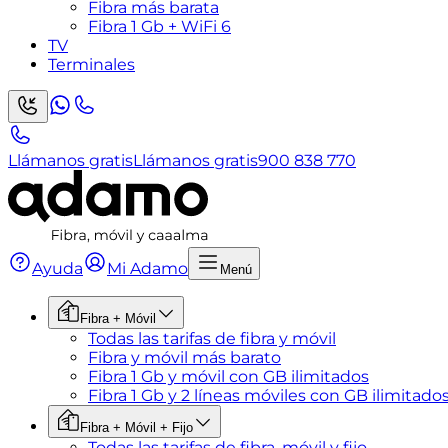
Fibra más barata
Fibra 1 Gb + WiFi 6
TV
Terminales
Llámanos gratis
Llámanos gratis
900 838 770
Ayuda
Mi Adamo
Menú
Fibra + Móvil
Todas las tarifas de fibra y móvil
Fibra y móvil más barato
Fibra 1 Gb y móvil con GB ilimitados
Fibra 1 Gb y 2 líneas móviles con GB ilimitado
Fibra + Móvil + Fijo
Todas las tarifas de fibra, móvil y fijo