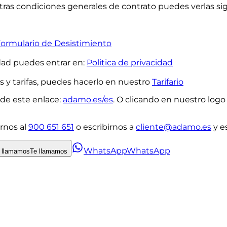
tras
condiciones
generales de contrato
puedes verlas si
ormulario de Desistimiento
dad
puedes entrar en:
Politica de privacidad
s y tarifas, puedes hacerlo en nuestro
Tarifario
de este enlace:
adamo.es/es
. O clicando en nuestro
logo
rnos al
900 651 651
o escribirnos a
cliente@adamo.es
y e
WhatsApp
WhatsApp
 llamamos
Te llamamos