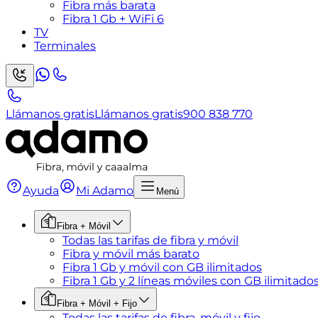
Fibra más barata
Fibra 1 Gb + WiFi 6
TV
Terminales
Llámanos gratis
Llámanos gratis
900 838 770
Ayuda
Mi Adamo
Menú
Fibra + Móvil
Todas las tarifas de fibra y móvil
Fibra y móvil más barato
Fibra 1 Gb y móvil con GB ilimitados
Fibra 1 Gb y 2 líneas móviles con GB ilimitado
Fibra + Móvil + Fijo
Todas las tarifas de fibra, móvil y fijo