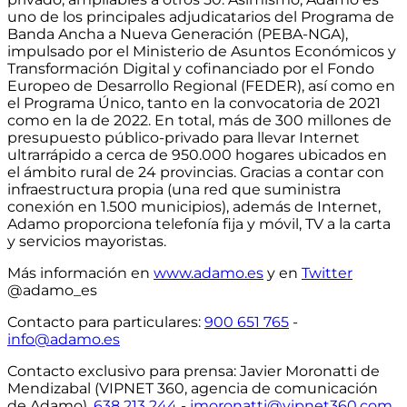
uno de los principales adjudicatarios del Programa de
Banda Ancha a Nueva Generación (PEBA-NGA),
impulsado por el Ministerio de Asuntos Económicos y
Transformación Digital y cofinanciado por el Fondo
Europeo de Desarrollo Regional (FEDER), así como en
el Programa Único, tanto en la convocatoria de 2021
como en la de 2022. En total,
más de 300 millones de
presupuesto público-privado para llevar Internet
ultrarrápido a cerca de 950.000 hogares ubicados en
el ámbito rural de 24 provincias
. Gracias a contar con
infraestructura propia
(una red que suministra
conexión en 1.500 municipios)
, además de Internet,
Adamo proporciona telefonía fija y móvil, TV a la carta
y servicios mayoristas.
Más información en
www.adamo.es
y en
Twitter
@adamo_es
Contacto para particulares
:
900 651 765
-
info@adamo.es
Contacto exclusivo para prensa:
Javier Moronatti de
Mendizabal (VIPNET 360, agencia de comunicación
de Adamo),
638 213 244
-
jmoronatti@vipnet360.com