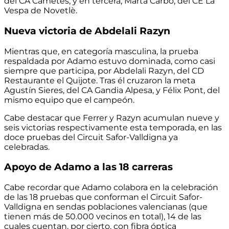
del CA Cametes, y en tercera, Marta Carbó, del CE La
Vespa de Novetlè.
Nueva victoria de Abdelali Razyn
Mientras que, en categoría masculina, la prueba
respaldada por Adamo estuvo dominada, como casi
siempre que participa, por Abdelali Razyn, del CD
Restaurante el Quijote. Tras él cruzaron la meta
Agustín Sieres, del CA Gandia Alpesa, y Félix Pont, del
mismo equipo que el campeón.
Cabe destacar que
Ferrer y Razyn acumulan nueve y
seis victorias
respectivamente esta temporada, en las
doce pruebas del Circuit Safor-Valldigna ya
celebradas.
Apoyo de Adamo a las 18 carreras
Cabe recordar que Adamo colabora en la celebración
de las 18 pruebas que conforman el Circuit Safor-
Valldigna en sendas poblaciones valencianas (que
tienen más de 50.000 vecinos en total),
14 de las
cuales cuentan, por cierto, con fibra óptica