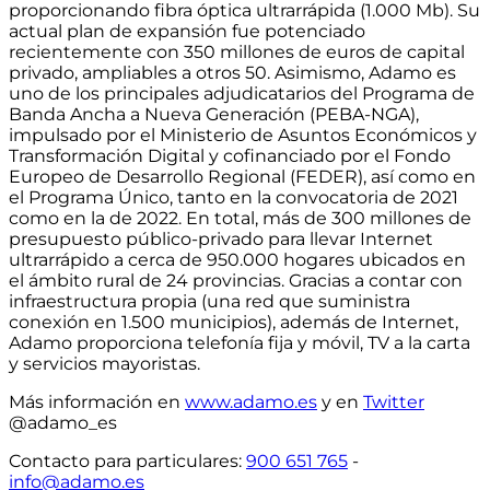
proporcionando
fibra óptica ultrarrápida (1.000 Mb)
. Su
actual
plan de expansión fue potenciado
recientemente con 350 millones de euros de capital
privado, ampliables a otros 50
. Asimismo, Adamo es
uno de los principales adjudicatarios del Programa de
Banda Ancha a Nueva Generación (PEBA-NGA),
impulsado por el Ministerio de Asuntos Económicos y
Transformación Digital y cofinanciado por el Fondo
Europeo de Desarrollo Regional (FEDER), así como en
el Programa Único, tanto en la convocatoria de 2021
como en la de 2022. En total,
más de 300 millones de
presupuesto público-privado para llevar Internet
ultrarrápido a cerca de 950.000 hogares ubicados en
el ámbito rural de 24 provincias
. Gracias a contar con
infraestructura propia
(una red que suministra
conexión en 1.500 municipios)
, además de Internet,
Adamo proporciona telefonía fija y móvil, TV a la carta
y servicios mayoristas.
Más información en
www.adamo.es
y en
Twitter
@adamo_es
Contacto para particulares
:
900 651 765
-
info@adamo.es