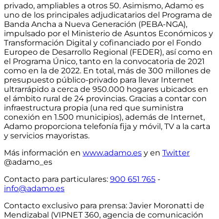
privado, ampliables a otros 50
. Asimismo, Adamo es
uno de los principales adjudicatarios del Programa de
Banda Ancha a Nueva Generación (PEBA-NGA),
impulsado por el Ministerio de Asuntos Económicos y
Transformación Digital y cofinanciado por el Fondo
Europeo de Desarrollo Regional (FEDER), así como en
el Programa Único, tanto en la convocatoria de 2021
como en la de 2022. En total,
más de 300 millones de
presupuesto público-privado para llevar Internet
ultrarrápido a cerca de 950.000 hogares ubicados en
el ámbito rural de 24 provincias
. Gracias a contar con
infraestructura propia
(una red que suministra
conexión en 1.500 municipios)
, además de Internet,
Adamo proporciona telefonía fija y móvil, TV a la carta
y servicios mayoristas.
Más información en
www.adamo.es
y en
Twitter
@adamo_es
Contacto para particulares
:
900 651 765
-
info@adamo.es
Contacto exclusivo para prensa:
Javier Moronatti de
Mendizabal (VIPNET 360, agencia de comunicación