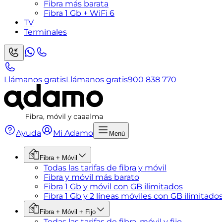
Fibra más barata
Fibra 1 Gb + WiFi 6
TV
Terminales
Llámanos gratis
Llámanos gratis
900 838 770
Ayuda
Mi Adamo
Menú
Fibra + Móvil
Todas las tarifas de fibra y móvil
Fibra y móvil más barato
Fibra 1 Gb y móvil con GB ilimitados
Fibra 1 Gb y 2 líneas móviles con GB ilimitado
Fibra + Móvil + Fijo
Todas las tarifas de fibra, móvil y fijo