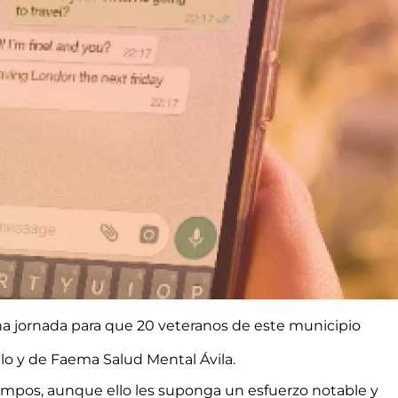
na jornada para que 20 veteranos de este municipio
blo y de Faema Salud Mental Ávila.
iempos, aunque ello les suponga un esfuerzo notable y