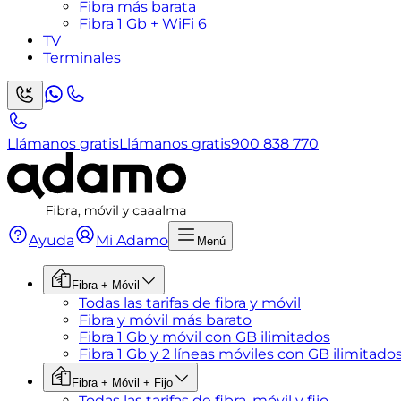
Fibra más barata
Fibra 1 Gb + WiFi 6
TV
Terminales
Llámanos gratis
Llámanos gratis
900 838 770
Ayuda
Mi Adamo
Menú
Fibra + Móvil
Todas las tarifas de fibra y móvil
Fibra y móvil más barato
Fibra 1 Gb y móvil con GB ilimitados
Fibra 1 Gb y 2 líneas móviles con GB ilimitado
Fibra + Móvil + Fijo
Todas las tarifas de fibra, móvil y fijo