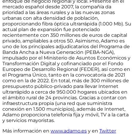
enfoque de negocio regional y local.
Presente en el
mercado español desde 2007
, la compañía da
prioridad a las áreas rurales y a las nuevas zonas
urbanas con alta densidad de población,
proporcionando
fibra óptica ultrarrápida (1.000 Mb)
. Su
actual
plan de expansión fue potenciado
recientemente con 350 millones de euros de capital
privado, ampliables a otros 50
. Asimismo, Adamo es
uno de los principales adjudicatarios del Programa de
Banda Ancha a Nueva Generación (PEBA-NGA),
impulsado por el Ministerio de Asuntos Económicos y
Transformación Digital y cofinanciado por el Fondo
Europeo de Desarrollo Regional (FEDER), así como en
el Programa Único, tanto en la convocatoria de 2021
como en la de 2022. En total,
más de 300 millones de
presupuesto público-privado para llevar Internet
ultrarrápido a cerca de 950.000 hogares ubicados en
el ámbito rural de 24 provincias
. Gracias a contar con
infraestructura propia
(una red que suministra
conexión en 1.500 municipios)
, además de Internet,
Adamo proporciona telefonía fija y móvil, TV a la carta
y servicios mayoristas.
Más información en
www.adamo.es
y en
Twitter