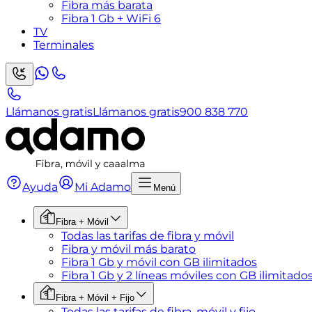
Fibra más barata
Fibra 1 Gb + WiFi 6
TV
Terminales
Llámanos gratis
Llámanos gratis
900 838 770
Ayuda
Mi Adamo
Menú
Fibra + Móvil
Todas las tarifas de fibra y móvil
Fibra y móvil más barato
Fibra 1 Gb y móvil con GB ilimitados
Fibra 1 Gb y 2 líneas móviles con GB ilimitado
Fibra + Móvil + Fijo
Todas las tarifas de fibra, móvil y fijo