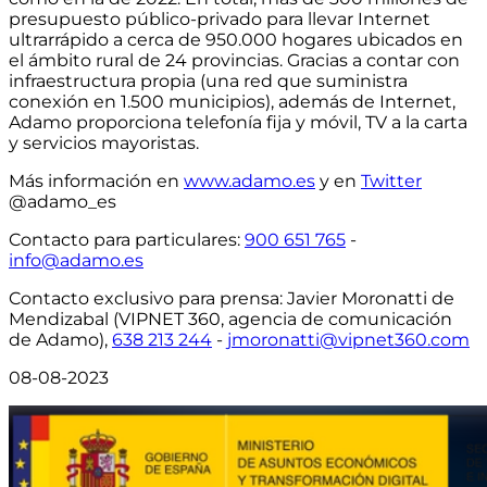
presupuesto público-privado para llevar Internet
ultrarrápido a cerca de 950.000 hogares ubicados en
el ámbito rural de 24 provincias
. Gracias a contar con
infraestructura propia
(una red que suministra
conexión en 1.500 municipios)
, además de Internet,
Adamo proporciona telefonía fija y móvil, TV a la carta
y servicios mayoristas.
Más información en
www.adamo.es
y en
Twitter
@adamo_es
Contacto para particulares
:
900 651 765
-
info@adamo.es
Contacto exclusivo para prensa:
Javier Moronatti de
Mendizabal (VIPNET 360, agencia de comunicación
de Adamo),
638 213 244
-
jmoronatti@vipnet360.com
08-08-2023