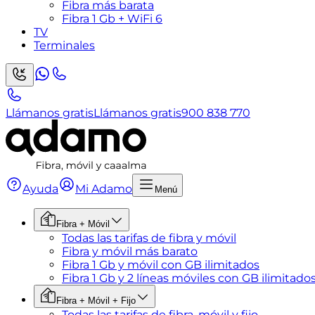
Fibra más barata
Fibra 1 Gb + WiFi 6
TV
Terminales
Llámanos gratis
Llámanos gratis
900 838 770
Ayuda
Mi Adamo
Menú
Fibra + Móvil
Todas las tarifas de fibra y móvil
Fibra y móvil más barato
Fibra 1 Gb y móvil con GB ilimitados
Fibra 1 Gb y 2 líneas móviles con GB ilimitado
Fibra + Móvil + Fijo
Todas las tarifas de fibra, móvil y fijo