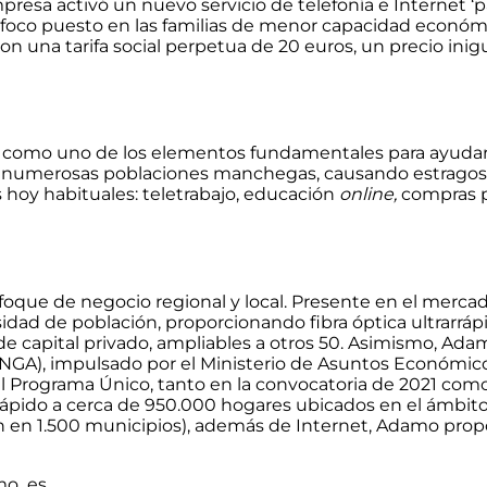
esa activó un nuevo servicio de telefonía e Internet ‘par
 foco puesto en las familias de menor capacidad económic
n una tarifa social perpetua de 20 euros, un precio inigua
úa como uno de los elementos fundamentales para ayuda
merosas poblaciones manchegas, causando estragos socia
s hoy habituales:
teletrabajo, educación
online,
compras po
oque de negocio regional y local.
Presente en el merca
nsidad de población, proporcionando
fibra óptica ultrarrá
 capital privado, ampliables a otros 50
. Asimismo, Adam
), impulsado por el Ministerio de Asuntos Económicos 
 Programa Único, tanto en la convocatoria de 2021 como 
rápido a cerca de 950.000 hogares ubicados en el ámbito 
 en 1.500 municipios)
, además de Internet, Adamo proporci
o_es