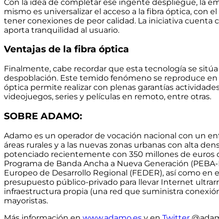
Con la idea de completar ese ingente despliegue, la empr
mismo es
universalizar el acceso a la fibra óptica,
con el
tener conexiones de peor calidad. La iniciativa cuenta co
aporta tranquilidad al usuario.
Ventajas de la fibra óptica
Finalmente, cabe recordar que esta tecnología se sit
despoblación.
Este temido fenómeno se reproduce en nu
óptica permite realizar con plenas garantías actividade
videojuegos, series y películas en remoto,
entre otras.
SOBRE ADAMO:
Adamo es un operador de vocación nacional con un enf
áreas rurales y a las nuevas zonas urbanas con alta de
potenciado recientemente con 350 millones de euros de
Programa de Banda Ancha a Nueva Generación (PEBA-NGA
Europeo de Desarrollo Regional (FEDER), así como en el
presupuesto público-privado para llevar Internet ultrar
infraestructura propia
(una red que suministra conexión
mayoristas.
Más información en
www.adamo.es
y en
Twitter
@adam