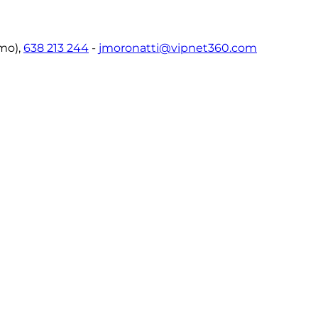
mo),
638 213 244
-
jmoronatti@vipnet360.com