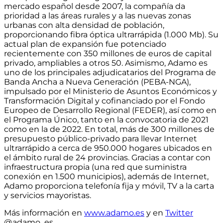
mercado español desde 2007
, la compañía da
prioridad a las áreas rurales y a las nuevas zonas
urbanas con alta densidad de población,
proporcionando
fibra óptica ultrarrápida (1.000 Mb)
. Su
actual
plan de expansión fue potenciado
recientemente con 350 millones de euros de capital
privado, ampliables a otros 50
. Asimismo, Adamo es
uno de los principales adjudicatarios del Programa de
Banda Ancha a Nueva Generación (PEBA-NGA),
impulsado por el Ministerio de Asuntos Económicos y
Transformación Digital y cofinanciado por el Fondo
Europeo de Desarrollo Regional (FEDER), así como en
el Programa Único, tanto en la convocatoria de 2021
como en la de 2022. En total,
más de 300 millones de
presupuesto público-privado para llevar Internet
ultrarrápido a cerca de 950.000 hogares ubicados en
el ámbito rural de 24 provincias
. Gracias a contar con
infraestructura propia
(una red que suministra
conexión en 1.500 municipios)
, además de Internet,
Adamo proporciona telefonía fija y móvil, TV a la carta
y servicios mayoristas.
Más información en
www.adamo.es
y en
Twitter
@adamo_es