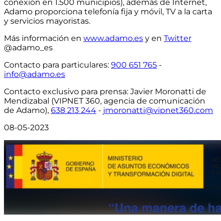
conexión en 1.500 municipios)
, además de Internet,
Adamo proporciona telefonía fija y móvil, TV a la carta
y servicios mayoristas.
Más información en
www.adamo.es
y en
Twitter
@adamo_es
Contacto para particulares
:
900 651 765
-
info@adamo.es
Contacto exclusivo para prensa:
Javier Moronatti de
Mendizabal (VIPNET 360, agencia de comunicación
de Adamo),
638 213 244
-
jmoronatti@vipnet360.com
08-05-2023