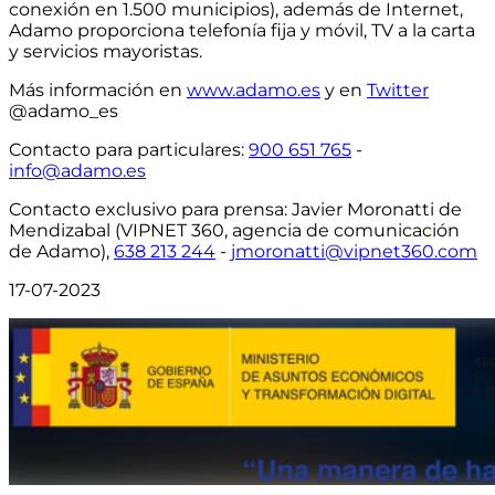
conexión en 1.500 municipios)
, además de Internet,
Adamo proporciona telefonía fija y móvil, TV a la carta
y servicios mayoristas.
Más información en
www.adamo.es
y en
Twitter
@adamo_es
Contacto para particulares
:
900 651 765
-
info@adamo.es
Contacto exclusivo para prensa:
Javier Moronatti de
Mendizabal (VIPNET 360, agencia de comunicación
de Adamo),
638 213 244
-
jmoronatti@vipnet360.com
17-07-2023