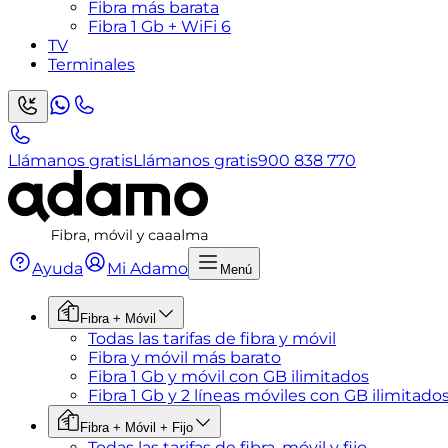
Fibra más barata
Fibra 1 Gb + WiFi 6
TV
Terminales
Llámanos gratis
Llámanos gratis
900 838 770
Ayuda
Mi Adamo
Menú
Fibra + Móvil
Todas las tarifas de fibra y móvil
Fibra y móvil más barato
Fibra 1 Gb y móvil con GB ilimitados
Fibra 1 Gb y 2 líneas móviles con GB ilimitado
Fibra + Móvil + Fijo
Todas las tarifas de fibra, móvil y fijo