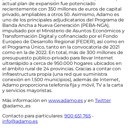
actual
plan de expansión fue potenciado
recientemente con 350 millones de euros de capital
privado, ampliables a otros 50
. Asimismo, Adamo es
uno de los principales adjudicatarios del Programa de
Banda Ancha a Nueva Generación (PEBA-NGA),
impulsado por el Ministerio de Asuntos Económicos y
Transformación Digital y cofinanciado por el Fondo
Europeo de Desarrollo Regional (FEDER), así como en
el Programa Único, tanto en la convocatoria de 2021
como en la de 2022. En total,
más de 300 millones de
presupuesto público-privado para llevar Internet
ultrarrápido a cerca de 950.000 hogares ubicados en
el ámbito rural de 24 provincias
. Gracias a contar con
infraestructura propia
(una red que suministra
conexión en 1.500 municipios)
, además de Internet,
Adamo proporciona telefonía fija y móvil, TV a la carta
y servicios mayoristas.
Más información en
www.adamo.es
y en
Twitter
@adamo_es
Contacto para particulares
:
900 651 765
-
info@adamo.es