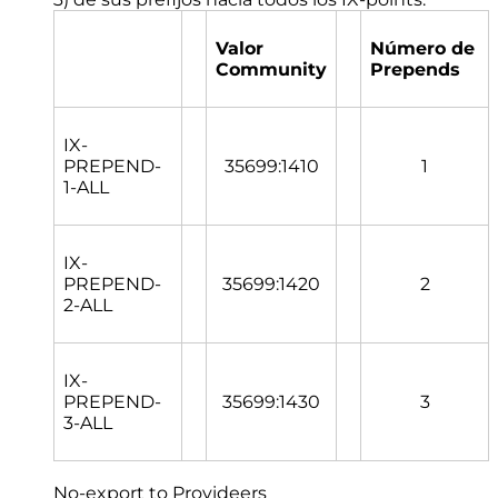
Valor
Número de
Community
Prepends
IX-
PREPEND-
35699:1410
1
1-ALL
IX-
PREPEND-
35699:1420
2
2-ALL
IX-
PREPEND-
35699:1430
3
3-ALL
No-export to Provideers