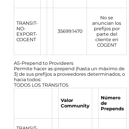
No se
TRANSIT-
anuncian los
NO-
prefijos por
35699:1470
EXPORT-
parte del
COGENT
cliente en
COGENT
AS-Prepend to Provideers
Permite hacer as-prepend (hasta un máximo de
3) de sus prefijos a proveedores determinados, o
hacia todos:
TODOS LOS TRÁNSITOS
Número
Valor
de
Community
Prepends
TRANSIT-