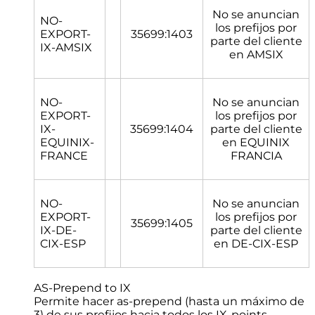
No se anuncian
NO-
los prefijos por
EXPORT-
35699:1403
parte del cliente
IX-AMSIX
en AMSIX
NO-
No se anuncian
EXPORT-
los prefijos por
IX-
35699:1404
parte del cliente
EQUINIX-
en EQUINIX
FRANCE
FRANCIA
NO-
No se anuncian
EXPORT-
los prefijos por
35699:1405
IX-DE-
parte del cliente
CIX-ESP
en DE-CIX-ESP
AS-Prepend to IX
Permite hacer as-prepend (hasta un máximo de
3) de sus prefijos hacia todos los IX-points.