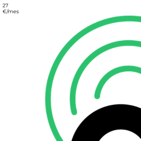
27
€
/mes